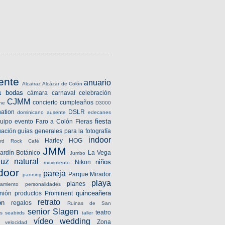
ente
anuario
Alcatraz
Alcázar de Colón
a
bodas
cámara
carnaval
celebración
CJMM
concierto
cumpleaños
sne
D3000
nation
DSLR
dominicano ausente
edecanes
fiesta
uipo
evento
Faro a Colón
Fieras
uación
guías generales para la fotografía
indoor
Harley
HOG
rd Rock Café
JMM
ardín Botánico
La Vega
Jumbo
luz natural
niños
Nikon
movimiento
door
pareja
Parque Mirador
panning
playa
planes
amiento
personalidades
quinceañera
nión
productos
Prominent
retrato
ón
regalos
Ruinas de San
senior
Slagen
teatro
s
seabirds
taller
vídeo
wedding
Zona
velocidad