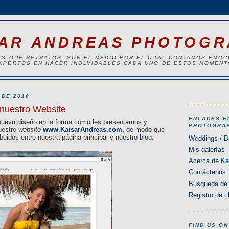
SAR ANDREAS PHOTOG
ÁS QUE RETRATOS. SON EL MEDIO POR EL CUAL CONTAMOS EMOC
EXPERTOS EN HACER INOLVIDABLES CADA UNO DE ESTOS MOMENT
 DE 2010
 nuestro Website
ENLACES E
nuevo diseño en la forma como les presentamos y
PHOTOGRA
uestro
website
www.KaisarAndreas.com
,
de modo que
buidos entre nuestra página principal y nuestro
blog
.
Weddings / 
Mis galerías
Acerca de Ka
Contáctenos
Búsqueda de 
Registro de cl
FIND US O