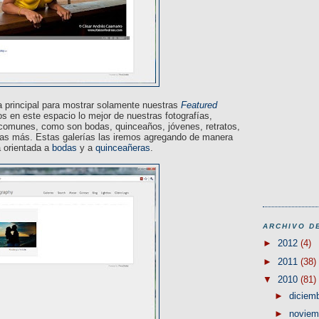
a principal para mostrar solamente nuestras
Featured
s en este espacio lo mejor de nuestras fotografías,
comunes, como son bodas, quinceaños, jóvenes, retratos,
tras más. Estas galerías las iremos agregando de manera
a orientada a
bodas
y a
quinceañeras
.
ARCHIVO D
►
2012
(4)
►
2011
(38)
▼
2010
(81)
►
diciem
►
novie