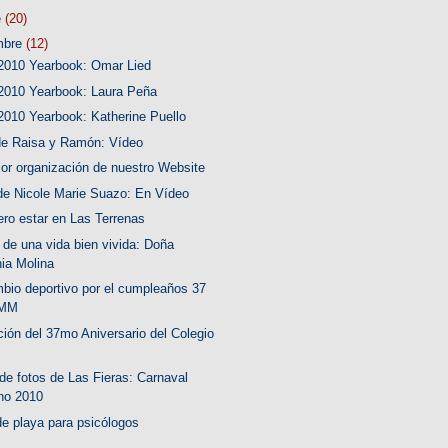
e
(20)
mbre
(12)
2010 Yearbook: Omar Lied
2010 Yearbook: Laura Peña
2010 Yearbook: Katherine Puello
e Raisa y Ramón: Vídeo
or organización de nuestro Website
de Nicole Marie Suazo: En Vídeo
ero estar en Las Terrenas
 de una vida bien vivida: Doña
ia Molina
mbio deportivo por el cumpleaños 37
JMM
ción del 37mo Aniversario del Colegio
 de fotos de Las Fieras: Carnaval
no 2010
de playa para psicólogos