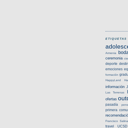
ETIQUETAS
adolesc
bod
Armenia
ceremonia
ci
deporte
desti
emociones
eq
grad
formación
HappyLand
Ha
información
J
Las Terrenas
out
ofertas
pasadía
pens
primera comu
recomendaci
Francisco
Salina
travel
UCSD