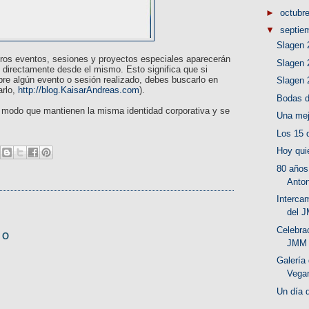
►
octubr
▼
septie
Slagen 
tros eventos, sesiones y proyectos especiales aparecerán
Slagen 
 directamente desde el mismo. Esto significa que si
obre algún evento o sesión realizado, debes buscarlo en
Slagen 
arlo,
http://blog.KaisarAndreas.com
).
Bodas d
 modo que mantienen la misma identidad corporativa y se
Una mej
Los 15 
Hoy qui
80 años
Anton
Interca
del 
Celebra
IO
JMM
Galería
Vega
Un día 