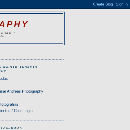
RAPHY
IONES Y
OS.
N KAISAR ANDREAS
PHY
Bodas
isar Andreas Photography
fotografías
ientes / Client login
N FACEBOOK