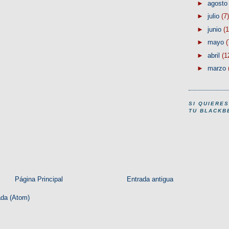
►
agost
►
julio
(7)
►
junio
(1
►
mayo
(
►
abril
(1
►
marzo
SI QUIERE
TU BLACKB
Página Principal
Entrada antigua
ada (Atom)