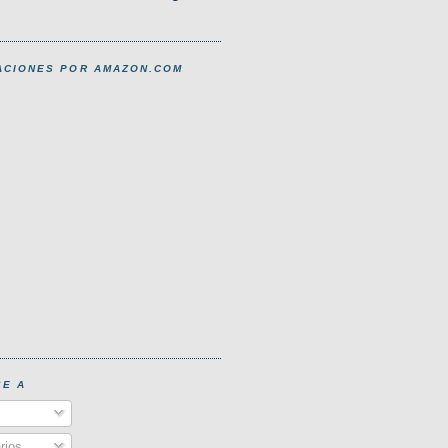
CIONES POR AMAZON.COM
SE A
s
rios