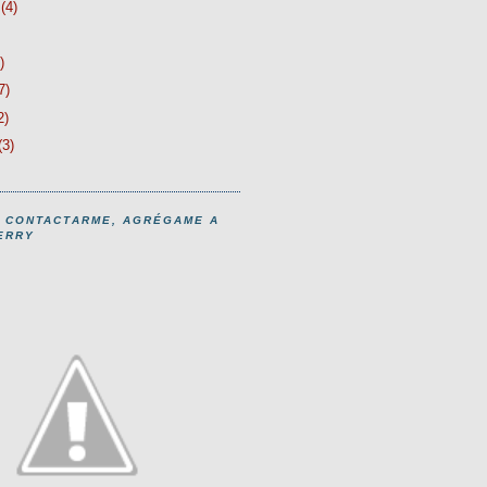
o
(4)
)
7)
2)
(3)
S CONTACTARME, AGRÉGAME A
ERRY